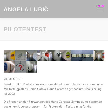
Zum
EN
DE
Inhalt
ANGELA LUBIČ
Menü
springen
AKTUELLES
INSTALLATIONEN
PILOTENTEST
KUNST IM ÖFFENTLICHEN RAUM
ZEICHNUNGEN
VIDEOS
VITA
KONTAKT
PILOTENTEST
Kunst am Bau Realisierungswettbewerb auf dem Gelände des ehemaligen
Millitärflugplatzes Berlin Gatow, Hans-Carossa-Gymnasium, Realisierung
Juli 2002
Die Fragen an den Flurwänden des Hans-Carossa-Gymnasiums stammen
aus einem Übungsprogramm für Piloten, dem Testtraining für die