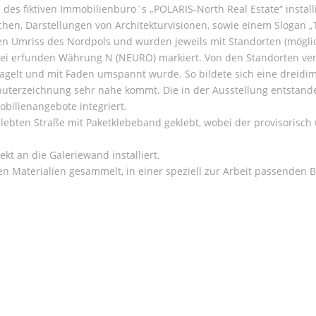
des fiktiven Immobilienbüro`s „POLARIS-North Real Estate“ install
hen, Darstellungen von Architekturvisionen, sowie einem Slogan „T
n Umriss des Nordpols und wurden jeweils mit Standorten (mögli
rei erfunden Währung N (NEURO) markiert. Von den Standorten ver
agelt und mit Faden umspannt wurde. So bildete sich eine dreidi
puterzeichnung sehr nahe kommt. Die in der Ausstellung entstan
bilienangebote integriert.
bten Straße mit Paketklebeband geklebt, wobei der provisorisch u
t an die Galeriewand installiert.
 Materialien gesammelt, in einer speziell zur Arbeit passenden Bo