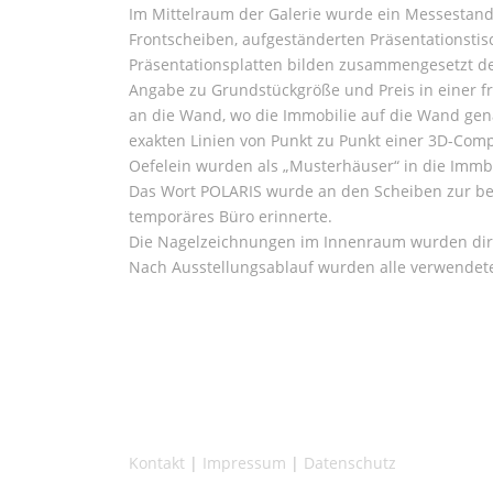
Im Mittelraum der Galerie wurde ein Messestand 
Frontscheiben, aufgeständerten Präsentationstisc
Präsentationsplatten bilden zusammengesetzt de
Angabe zu Grundstückgröße und Preis in einer f
an die Wand, wo die Immobilie auf die Wand gen
exakten Linien von Punkt zu Punkt einer 3D-Com
Oefelein wurden als „Musterhäuser“ in die Immbo
Das Wort POLARIS wurde an den Scheiben zur bele
temporäres Büro erinnerte.
Die Nagelzeichnungen im Innenraum wurden direk
Nach Ausstellungsablauf wurden alle verwendeten
Kontakt
|
Impressum
|
Datenschutz