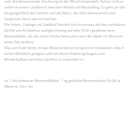
eine dreidimensionale Zeichnung an der Wand verwandelt. Ruinen sind zu
sehen in einem Landstrich zwischen Verfall und Neuanfang. Es geht um die
Vergänglichkeit des Lebens und die Natur, die alles überwuchert und
vergessen lässt, was einmal war.
Die Arbeit „Toplage mit Seeblick“ bezieht sich einerseits auf den sichtbaren
Zerfall von Architektur und gleichzeitig auf aller Orten geplante neue
Bauvorhaben, die die menschliche Sehnsucht nach der Idylle mit Blick auf
einen See bedient.
Was am Ende bleibt, ist das Material dieser temporären Installation, das in
einem Behältnis gelagert und mit einem Anleitungsbogen zum
Wiederaufbau versehen, käuflich zu erwerben ist.
ca. 1 km schwarzer Baumwollfaden, 1 kg gebläute Kammzwecken, Größe je
Wand ca. 3m x 3m