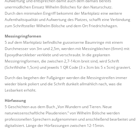
Aufwertung und entsprechen damit auch dem damals bereits
unermüdlichen Einsatz Wilhelm Bölsches für den Naturschutz.
Durch den minimalen Eingriff bekommt der Marktplatz eine weitere
Aufenthaltsqualität und Aufwertung des Platzes, schafft eine Verbindung
zum Schriftsteller Wilhelm Bölsche und dem Ort Friedrichshagen.
Messingringformen
5 auf dem Marktplatz befindliche gusseiserne Baumringe mit einem
Durchmesser von 3m und 2,5m, werden mit Messingblechen (6mm) mit
Epoxydharzkleber verklebt und verschraubt. In die geplanten
Messingringformen, die zwischen 2,7-14cm breit sind, wird Schrift
(Schrifthöhe 1,5cm) und jeweils 1 QR Code (3 x 3cm bis 5 x 5cm) graviert.
Durch das begehen der Fußgänger werden die Messingstreifen immer
wieder blank poliert und die Schrift dunkelt allmählich nach, was die
Lesbarkeit erhöht.
Hörfassung
5 Geschichten aus dem Buch „Von Wundern und Tieren. Neue
naturwissenschaftliche Plaudereien.“ von Wilhelm Bölsche werden
professionellen Sprechern aufgenommen und anschließend bearbeitet und
digitalisiert. Länge der Hörfassungen zwischen 12-15min.