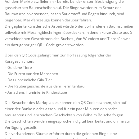
Auf dem Marktplatz fielen mir bereits bei der ersten Besichtigung die
gusseisernen Baumscheiben auf. Die Ringe werden zum Schutz der
Baumwurzeln verwendet, lassen Sauerstoff und Regen hindurch, sind
begehbar, Markfahrzeuge können darüber fahren.
Die geplante künstlerische Arbeit würde 5 der vorhandenen Baumscheiben
teilweise mit Messingblechringen überdecken, in denen kurze Zitate aus 5
verschiedenen Geschichten des Buches „Von Wundern und Tieren“ sowie
ein dazugehöriger QR – Code graviert werden.
Über den QR Code gelangt man zur Hörfassung folgender der
Kurzgeschichten:
– Goldene Tiere
– Die Furcht vor den Menschen
– Das unheimliche Gila-Tier
– Die Räubergeschichte aus dem Termitenbau
– Amadiens illuminierte Kinderstube
Die Besucher des Marktplatzes können den QR Code scannen, sich auf
einer der Bänke niederlassen und für ein paar Minuten den recht
amüsanten und lehrreichen Geschichten von Wilhelm Bölsche folgen.
Die Geschichten werden eingesprochen, digital bearbeitet und online zur
Verfügung gestellt.
Die vorhandenen Bäume erfahren durch die goldenen Ringe eine