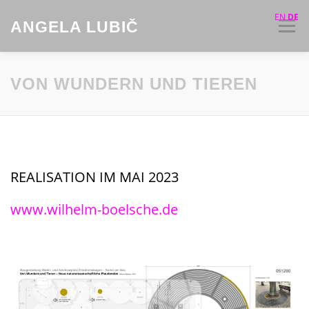
Zum
EN
DE
Inhalt
ANGELA LUBIČ
Menü
springen
AKTUELLES
INSTALLATIONEN
VON WUNDERN UND TIEREN
KUNST IM ÖFFENTLICHEN RAUM
ZEICHNUNGEN
REALISATION IM MAI 2023
VIDEOS
VITA
KONTAKT
www.wilhelm-boelsche.de